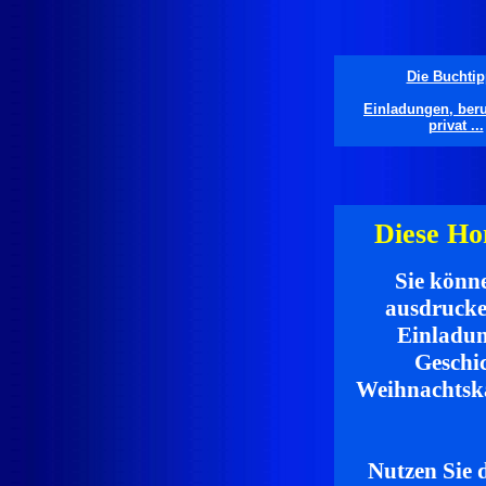
Die Buchtip
Einladungen, beru
privat ...
Diese Ho
Sie könne
ausdrucke
Einladun
Geschic
Weihnachtska
Nutzen Sie d