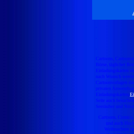
.
.
.
Cartoons, Cartoonb
Börse, täglicher Bör
Einladungskarten us
nach Wunsch werden
Cartoonvorlagen di
privaten Anwendun
Einladungskarten,
Ei
Seite auch besuchen.
Seeräuber und Nixe
Cartoons, Comics,
und auch Hochz
Weihnachten Wei