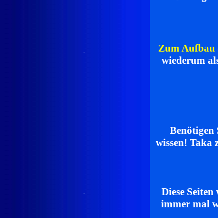
Zum Aufbau d
.
wiederum als
Benötigen S
wissen! Taka z
.
Diese Seiten
.
immer mal wi