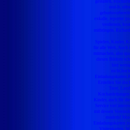
gestalten, Hochzeit
oral-b, ult
geburtsvorbereit
exkalle, reporter jo
verdienen, ko
mitbringen. Richar
Spielen, Kinder, 
für alle Welt, Auch
mitmachen, also qua
diesen Bildern sc
hier weni
nicht.hoch
Einladungskarten.R
Erstellen Sie doc
Tiere, Land
Kochanleitungen f
Kinder, auch für di
Service viel intere
mit dessen Vereinsb
modern! Mode
Einladungskarten zum
Visitenkarten, W