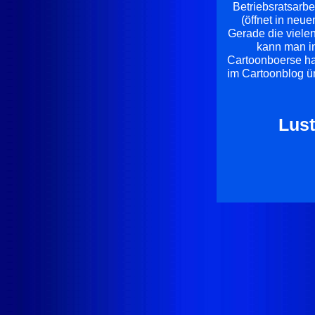
Betriebsratsarbe
(öffnet in neue
Gerade die vielen
kann man in
Cartoonboerse hab
im Cartoonblog ün
Lust